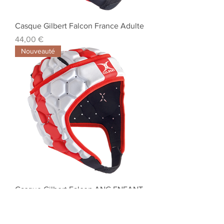
Casque Gilbert Falcon France Adulte
Prix
44,00 €
Nouveauté
Casque Gilbert Falcon ANG ENFANT
Prix
38,00 €
Nouveauté