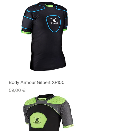
Body Armour Gilbert XP100
Prix
59,00 €