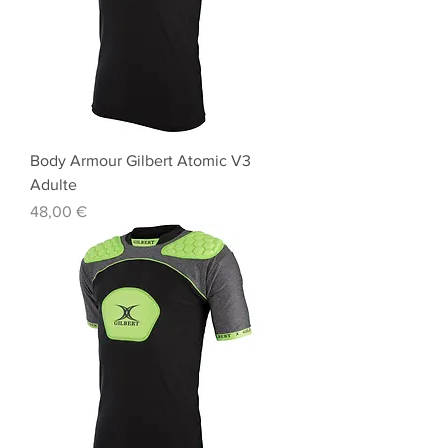
Body Armour Gilbert Atomic V3
Adulte
Prix
48,00 €