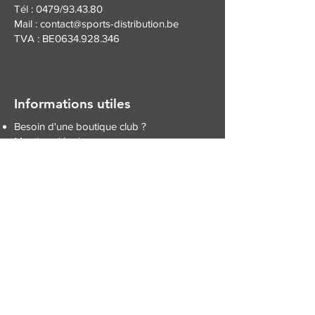
Tél : 0479/93.43.80
Mail :
contact@sports-distribution.be
TVA : BE0634.928.346
Informations utiles
Besoin d'une boutique club ?
Mentions légales
Conditions générales de vente
Politique de confidentialité
Livraison & Retour
Inscrivez-vous à notre newsletter
Inscription