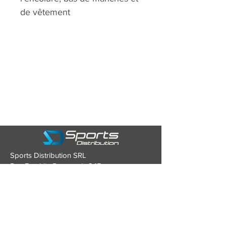
de vêtement
Sports Distribution SRL
Rue Franklin Roosevelt, 245
4870 TROOZ (Belgique)
Tél : 0479/93.43.80
Mail :
contact@sports-distribution.be
TVA : BE0634.928.346