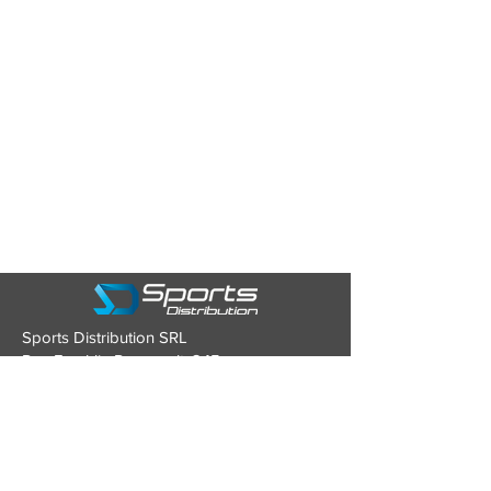
Sports Distribution SRL
Rue Franklin Roosevelt, 245
4870 TROOZ (Belgique)
Tél : 0479/93.43.80
Mail :
contact@sports-distribution.be
TVA : BE0634.928.346