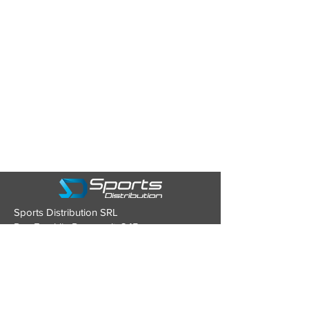
Sports Distribution SRL
Rue Franklin Roosevelt, 245
4870 TROOZ (Belgique)
Tél : 0479/93.43.80
Mail :
contact@sports-distribution.be
TVA : BE0634.928.346