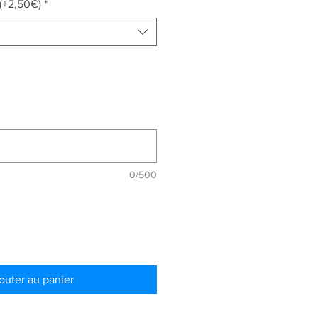
(+2,50€)
*
0/500
outer au panier