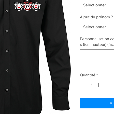
Sélectionner
Ajout du prénom ? 
Sélectionner
Personnalisation c
x 5cm hauteur) (facu
Quantité
*
Aj