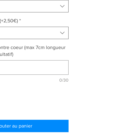
(+2,50€)
*
ontre coeur (max 7cm longueur
ltatif)
0/30
outer au panier