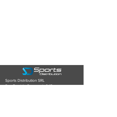
Sports Distribution SRL
Rue Franklin Roosevelt, 245
4870 TROOZ (Belgique)
Tél : 0479/93.43.80
Mail :
contact@sports-distribution.be
TVA : BE0634.928.346