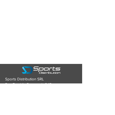
Sports Distribution SRL
Rue Franklin Roosevelt, 245
4870 TROOZ (Belgique)
Tél : 0479/93.43.80
Mail :
contact@sports-distribution.be
TVA : BE0634.928.346