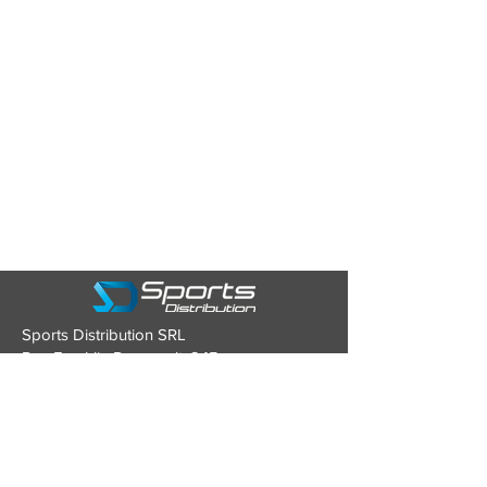
Sports Distribution SRL
Rue Franklin Roosevelt, 245
4870 TROOZ (Belgique)
Tél : 0479/93.43.80
Mail :
contact@sports-distribution.be
TVA : BE0634.928.346