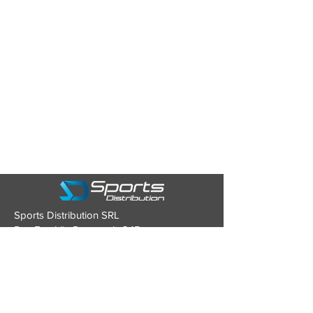
Sports Distribution SRL
Rue Franklin Roosevelt, 245
4870 TROOZ (Belgique)
Tél : 0479/93.43.80
Mail :
contact@sports-distribution.be
TVA : BE0634.928.346